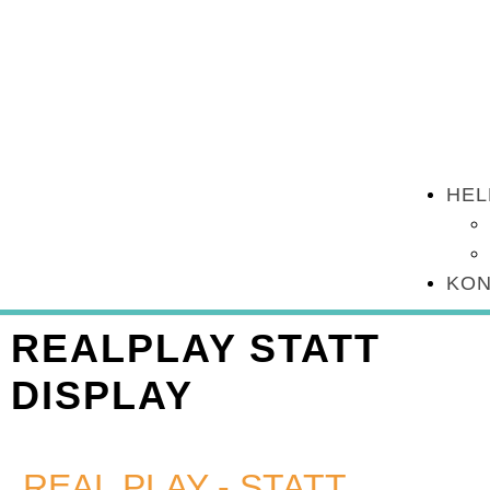
HEL
KON
REALPLAY STATT
DISPLAY
„REAL PLAY - STATT